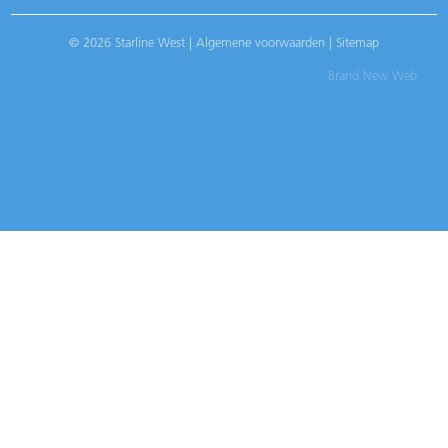
© 2026 Starline West |
Algemene voorwaarden
|
Sitemap
Brand New Web