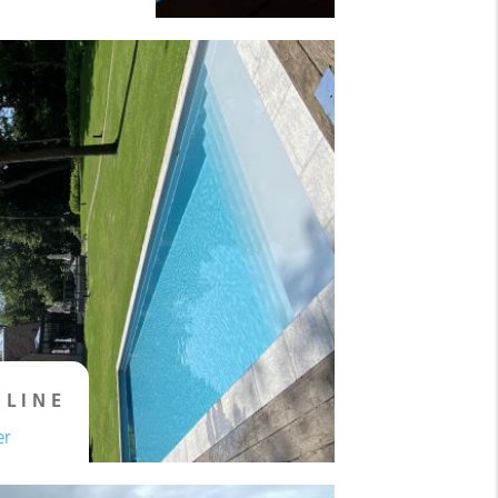
 LINE
er