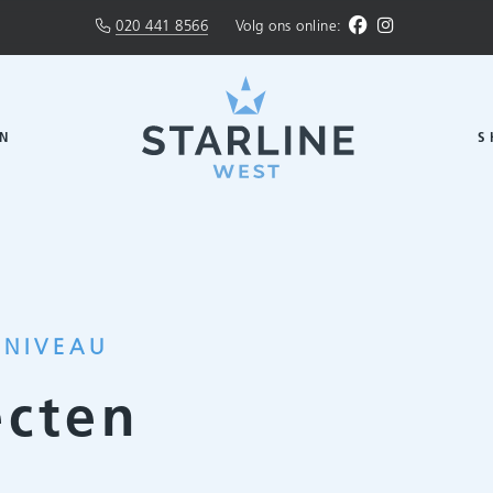
020 441 8566
Volg ons online:
N
S
PNIVEAU
ecten