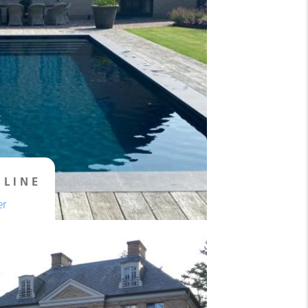
 LINE
er