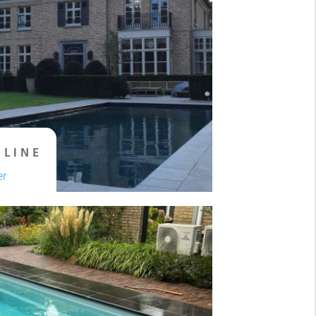
 LINE
er