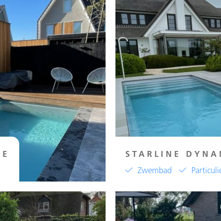
VE
STARLINE DYNA
Zwembad
Particuli