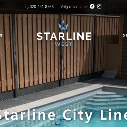
020 441 8566
Volg ons online:
N
S
Starline City Lin