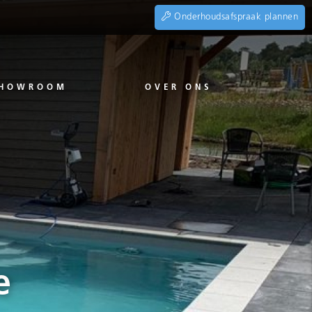
Onderhoudsafspraak plannen
HOWROOM
OVER ONS
e