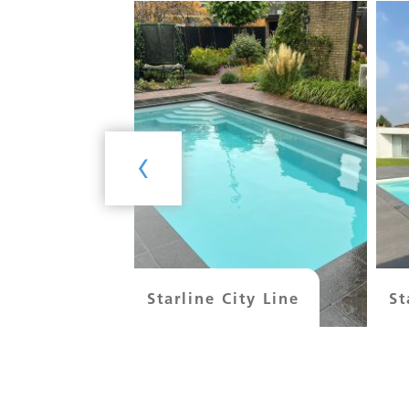
‹
sential
Starline City Line
St