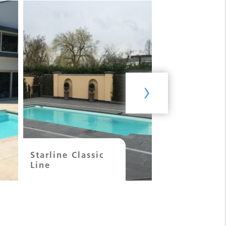
›
Starline Classic
Starline Dyn
Line
Line