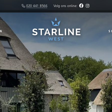
020 441 8566
Volg ons online:
N
S