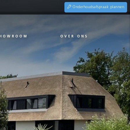
Onderhoudsafspraak plannen
HOWROOM
OVER ONS